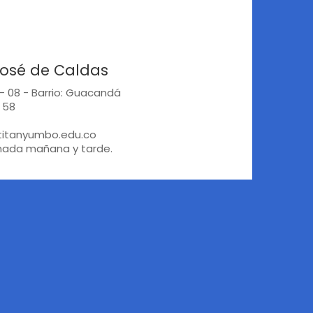
José de Caldas
 - 08 - Barrio: Guacandá
 58
titanyumbo.edu.co
rnada mañana y tarde.