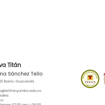
va Titán
fina Sánchez Tello
-101 Barrio: Guacandá
ria@ietitanyumbo.edu.co
iales:
co
Viernes 07:00 am - 05:00