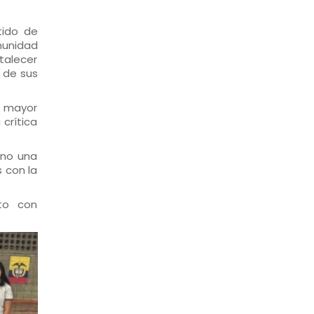
tido de
munidad
rtalecer
 de sus
n mayor
crítica
ino una
 con la
oto con