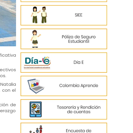
ficativa
ectivos
os.
 Natalia
, con el
ción de
derazgo