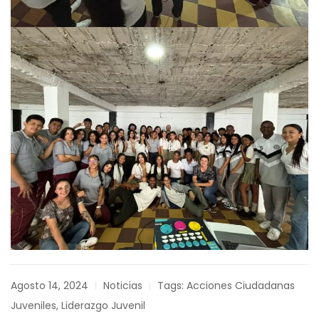
Agosto 14, 2024
Noticias
Tags:
Acciones Ciudadanas
|
|
Juveniles
,
Liderazgo Juvenil